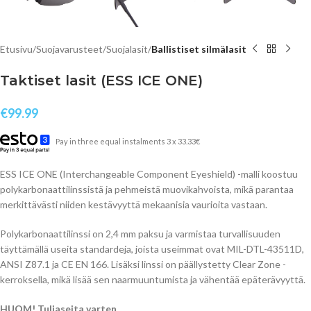
Etusivu
Suojavarusteet
Suojalasit
Ballistiset silmälasit
Taktiset lasit (ESS ICE ONE)
€
99.99
Pay in three equal instalments 3 x 33.33€
ESS ICE ONE (Interchangeable Component Eyeshield) -malli koostuu
polykarbonaattilinssistä ja pehmeistä muovikahvoista, mikä parantaa
merkittävästi niiden kestävyyttä mekaanisia vaurioita vastaan.
Polykarbonaattilinssi on 2,4 mm paksu ja varmistaa turvallisuuden
täyttämällä useita standardeja, joista useimmat ovat MIL-DTL-43511D,
ANSI Z87.1 ja CE EN 166. Lisäksi linssi on päällystetty Clear Zone -
kerroksella, mikä lisää sen naarmuuntumista ja vähentää epäterävyyttä.
HUOM! Tuliaseita varten