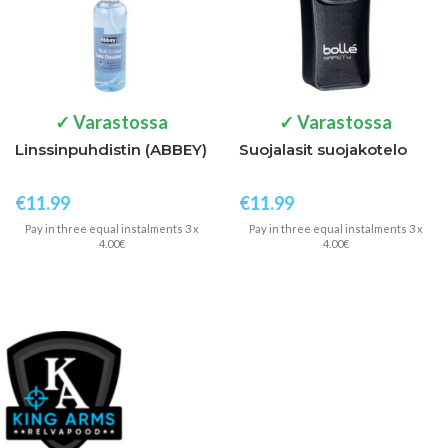
✓ Varastossa
✓ Varastossa
Linssinpuhdistin (ABBEY)
Suojalasit suojakotelo
€
11.99
€
11.99
Pay in three equal instalments 3 x
Pay in three equal instalments 3 x
4.00€
4.00€