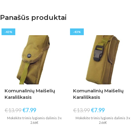
Panašūs produktai
-43%
-43%
Komunalinių Maišelių
Komunalinių Maišelių
Karališkasis
Karališkasis
€
13.99
€
7.99
€
13.99
€
7.99
Mokėkite trimis lygiomis dalimis 3 x
Mokėkite trimis lygiomis dalimis 3 x
2.66€
2.66€