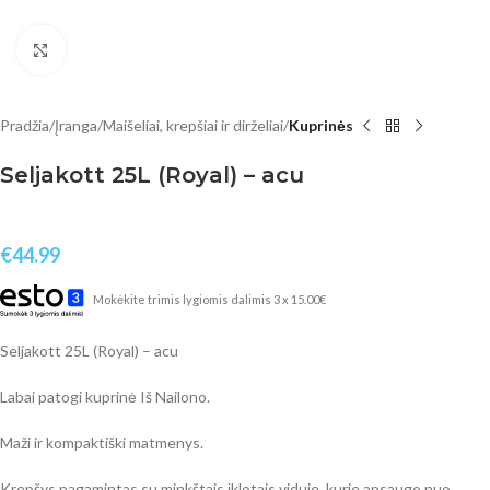
Click to enlarge
Pradžia
Įranga
Maišeliai, krepšiai ir dirželiai
Kuprinės
Seljakott 25L (Royal) – acu
€
44.99
Mokėkite trimis lygiomis dalimis 3 x 15.00€
Seljakott 25L (Royal) – acu
Labai patogi kuprinė Iš Nailono.
Maži ir kompaktiški matmenys.
Krepšys pagamintas su minkštais įklotais viduje, kurie apsaugo nuo