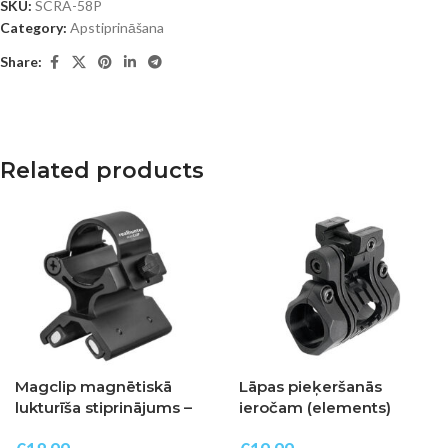
SKU:
SCRA-58P
Category:
Apstiprināšana
Share:
Related products
Magclip magnētiskā
Lāpas pieķeršanās
lukturīša stiprinājums –
ieročam (elements)
23-26 mm reāls