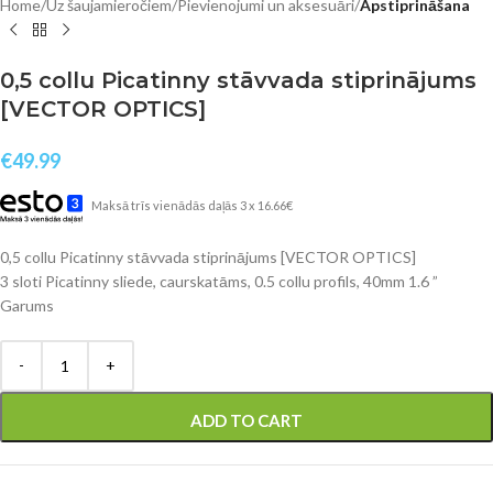
Home
Uz šaujamieročiem
Pievienojumi un aksesuāri
Apstiprināšana
0,5 collu Picatinny stāvvada stiprinājums
[VECTOR OPTICS]
€
49.99
Maksā trīs vienādās daļās 3 x 16.66€
0,5 collu Picatinny stāvvada stiprinājums [VECTOR OPTICS]
3 sloti Picatinny sliede, caurskatāms, 0.5 collu profils, 40mm 1.6 ”
Garums
ADD TO CART