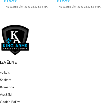
€
18.99
€
19.99
Maksā trīs vienādās daļās 3 x 6.33€
Maksā trīs vienādās daļās 3 x 6.66€
IZVĒLNE
veikals
Saskare
Komanda
Apstākļi
Cookie Policy