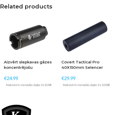
Related products
Aizvērt slepkavas gāzes
Covert Tactical Pro
koncentrējošu
40X150mm Selencer
zibspuldzes Hider
Airsoft Engineering
€
24.99
€
29.99
elementu
Maksā trīs vienādās daļās 3 x 8.33€
Maksā trīs vienādās daļās 3 x 10.00€