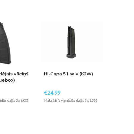
-33%
dējais vāciņš
Hi-Capa 5.1 salv (KJW)
luebox)
Airsoft 
5gab pel
€
24.99
€
59.99
€
dās daļās 3 x 6.00€
Maksā trīs vienādās daļās 3 x 8.33€
Maksā trīs