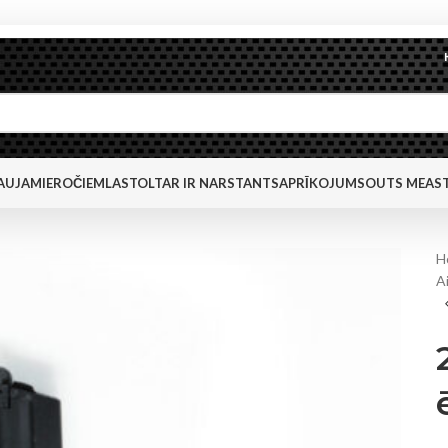
AUJAMIEROČIEM
LASTOLTAR IR NARSTANTS
APRĪKOJUMS
OUTS MEAST
H
A