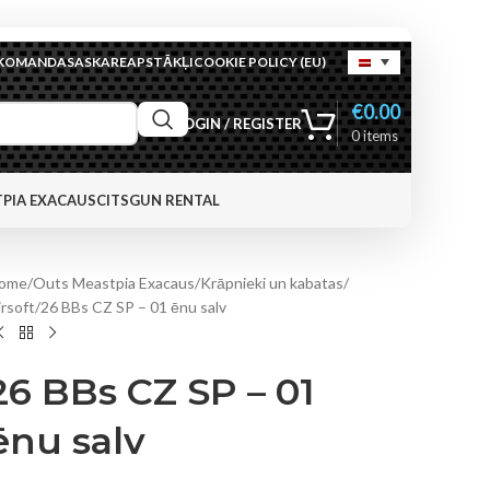
KOMANDA
SASKARE
APSTĀKĻI
COOKIE POLICY (EU)
€
0.00
LOGIN / REGISTER
0
items
PIA EXACAUS
CITS
GUN RENTAL
ome
Outs Meastpia Exacaus
Krāpnieki un kabatas
irsoft
26 BBs CZ SP – 01 ēnu salv
26 BBs CZ SP – 01
ēnu salv