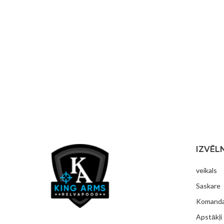
IZVĒL
veikals
Saskare
Komand
Apstākļi