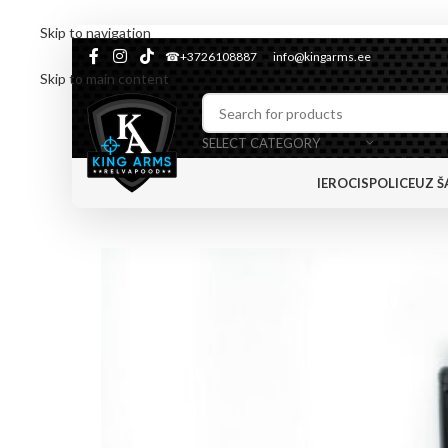
Skip to navigation
☎+3726108887
info@kingarms.ee
Skip to main content
SELECT CATEGORY
IEROCIS
POLICE
UZ Š