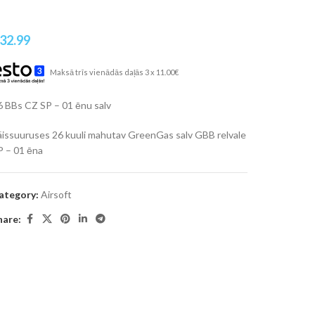
32.99
Maksā trīs vienādās daļās 3 x 11.00€
6 BBs CZ SP – 01 ēnu salv
äissuuruses 26 kuuli mahutav GreenGas salv GBB relvale
P – 01 ēna
ategory:
Airsoft
hare: