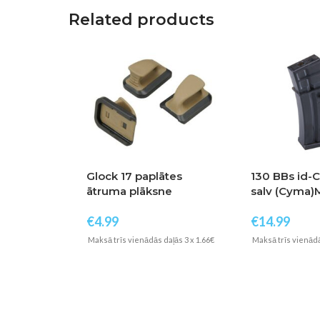
Related products
Glock 17 paplātes
130 BBs id-
ātruma plāksne
salv (Cyma)
(elements)
€
4.99
€
14.99
Maksā trīs vienādās daļās 3 x 1.66€
Maksā trīs vienādā