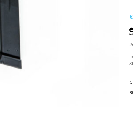
€
2
T
S
C
S