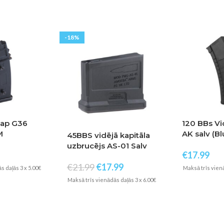
-18%
Cap G36
120 BBs Vi
M
AK salv (B
45BBS vidējā kapitāla
uzbrucējs AS-01 Salv
€
17.99
(Amoeba)
€
21.99
€
17.99
s daļās 3 x 5.00€
Maksā trīs vienā
Maksā trīs vienādās daļās 3 x 6.00€