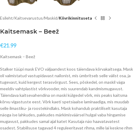
Esileht
Kaitsevarustus
Maskid
Kiivrikinnituseta
Kaitsemask – Beež
€
21.99
Kaitsemask – Beež
Stalker tüüpi mask EVO väljaandest koos täiendava kõrvakaitsega. Mask
oli valmistatud vastupidavast nailonist, mis ümbritseb selle välist osa, ja
tugevast, kuid kergest terasvõrgust. Sees, põskedel, on maskil väga
meeldiv vahtplastist võrkvooder, mis suurendab kandmismugavust.
Täiendava kaitsevahendina on maski külgedel võrk, mis peaks kaitsma
kõrvu vigastuste eest. Võrk kaeti spetsiaalse laminaadiga, mis muudab
selle ilmastiku- ja roostekindlaks. Mask kohandub praktiliselt kasutaja
näoga ise lahkudes, pakkudes märkimisväärsel hulgal vaba hingamise
mugavust, pakkudes samal ajal katet Kasutaja näo haavatavatest
osadest. Stabiilsuse tagavad 4 reguleeritavat rihma, mille lai keskne rihm