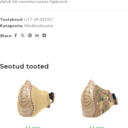
ulatub üle suurema osa pea tagaosast.
Tootekood:
UTT-28-019327
Kategooria:
Kiivrikinnituseta
Share:
Seotud tooted
✓ Laos
✓ Laos